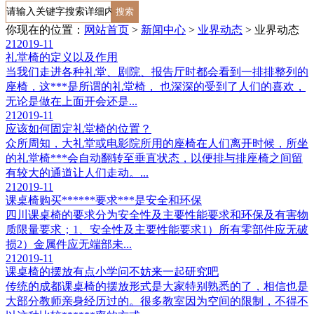
你现在的位置：
网站首页
>
新闻中心
>
业界动态
>
业界动态
21
2019-11
礼堂椅的定义以及作用
当我们走进各种礼堂、剧院、报告厅时都会看到一排排整列的
座椅，这***是所谓的礼堂椅， 也深深的受到了人们的喜欢，
无论是做在上面开会还是...
21
2019-11
应该如何固定礼堂椅的位置？
众所周知，大礼堂或电影院所用的座椅在人们离开时候，所坐
的礼堂椅***会自动翻转至垂直状态，以便排与排座椅之间留
有较大的通道让人们走动。...
21
2019-11
课桌椅购买******要求***是安全和环保
四川课桌椅的要求分为安全性及主要性能要求和环保及有害物
质限量要求；1、安全性及主要性能要求1）所有零部件应无破
损2）金属件应无端部未...
21
2019-11
课桌椅的摆放有点小学问不妨来一起研究吧
传统的成都课桌椅的摆放形式是大家特别熟悉的了，相信也是
大部分教师亲身经历过的。很多教室因为空间的限制，不得不