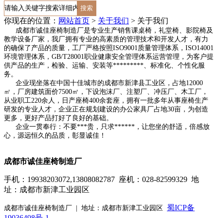
你现在的位置：
网站首页
>
关于我们
>
关于我们
成都市诚佳座椅制造厂是专业生产销售课桌椅，礼堂椅、影院椅及
教学设备厂家，我厂拥有专业的高素质的管理技术和开发人才，有力
的确保了产品的质量，工厂严格按照ISO9001质量管理体系，ISO14001
环境管理体系，GB/T28001职业健康安全管理体系运营管理，为客户提
供产品的生产，检验、运输、安装等*********、标准化、个性化服
务。
企业现坐落在中国十佳城市的成都市新津县工业区，占地12000
㎡，厂房建筑面价7500㎡，下设泡沫厂、注塑厂、冲压厂、木工厂，
从业职工220余人，日产座椅400余套座，拥有一批多年从事座椅生产
研发的专业人才，企业正在规划建设的办公家具厂占地30亩，为创造
更多，更好产品打好了良好的基础。
企业一贯奉行：不要***贵，只求******，让您坐的舒适，倍感放
心，源远恒久的品质，彰显诚佳！
成都市诚佳座椅制造厂
手机：19938203072,13808082787 座机：028-82599329 地
址：成都市新津工业园区
蜀ICP备
成都市诚佳座椅制造厂 |
地址：成都市新津工业园区
19036498号-1